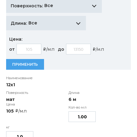
Все
Поверхность:
Все
Длина:
Цена:
от
/м.п
до
/м.п
i
i
ПРИМЕНИТЬ
12х1
мат
6 м
105
/м.п
i