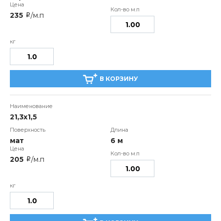
235
/м.п
i
В КОРЗИНУ
21,3х1,5
мат
6 м
205
/м.п
i