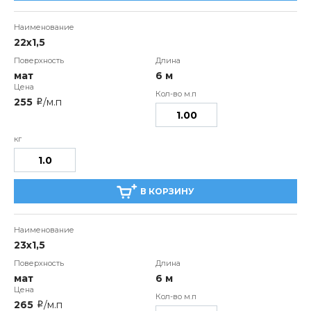
22х1,5
мат
6 м
255
/м.п
i
В КОРЗИНУ
23х1,5
мат
6 м
265
/м.п
i