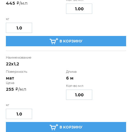
445
/м.п
i
В КОРЗИНУ
22х1,2
мат
6 м
255
/м.п
i
В КОРЗИНУ