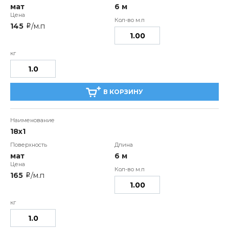
мат
6 м
145
/м.п
i
В КОРЗИНУ
18х1
мат
6 м
165
/м.п
i