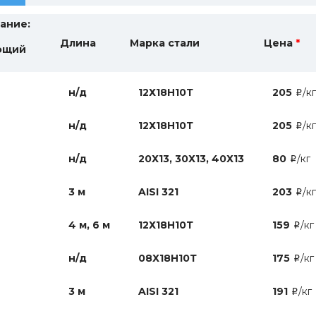
ание:
Длина
Марка стали
Цена
*
ющий
н/д
12Х18Н10Т
205
/кг
i
н/д
12Х18Н10Т
205
/кг
i
н/д
20Х13, 30Х13, 40Х13
80
/кг
i
3 м
AISI 321
203
/кг
i
4 м, 6 м
12Х18Н10Т
159
/кг
i
н/д
08Х18Н10Т
175
/кг
i
3 м
AISI 321
191
/кг
i