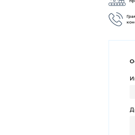
пр
Гра
кон
О
И
Д