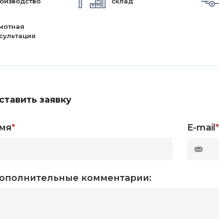
оизводство
склад
мотная
сультация
ставить заявку
мя
*
E-mail
*
ополнительные комментарии: