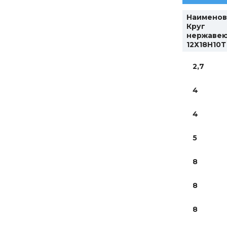
Наименов
Круг
нержаве
12Х18Н10Т
2,7
4
4
5
8
8
8