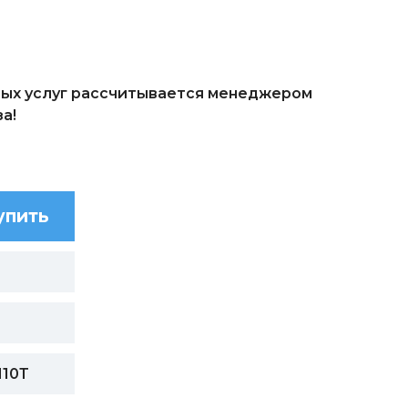
ых услуг рассчитывается менеджером
а!
упить
Н10Т