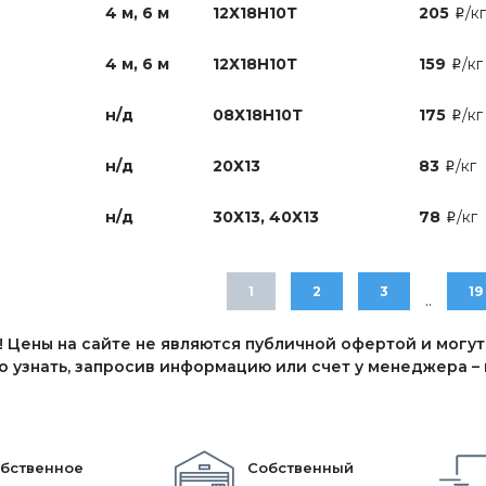
4 м, 6 м
12Х18Н10Т
205
/кг
i
4 м, 6 м
12Х18Н10Т
159
/кг
i
н/д
08Х18Н10Т
175
/кг
i
н/д
20Х13
83
/кг
i
н/д
30Х13, 40Х13
78
/кг
i
1
2
3
19
..
 Цены на сайте не являются публичной офертой и могут
 узнать, запросив информацию или счет у менеджера – п
бственное
Собственный