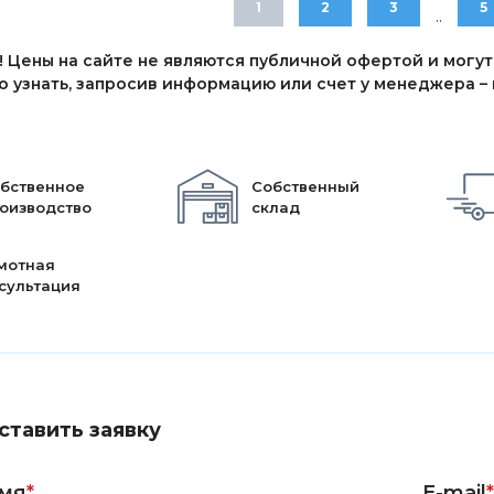
1
2
3
5
..
 Цены на сайте не являются публичной офертой и могут
 узнать, запросив информацию или счет у менеджера – п
бственное
Собственный
оизводство
склад
мотная
сультация
ставить заявку
мя
*
E-mail
*