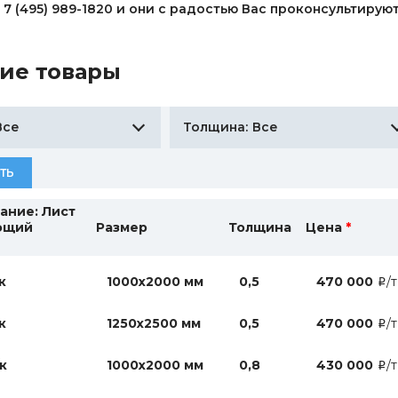
 7 (495) 989-1820 и они с радостью Вас проконсультиру
ие товары
Все
Все
Толщина:
ТЬ
ание: Лист
ющий
Размер
Толщина
Цена
*
к
1000х2000 мм
0,5
470 000
/т
i
к
1250х2500 мм
0,5
470 000
/т
i
/к
1000х2000 мм
0,8
430 000
/т
i