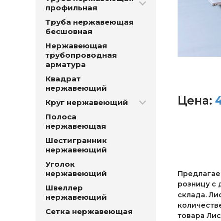
профильная
Труба нержавеющая
бесшовная
Нержавеющая
трубопроводная
арматура
Квадрат
нержавеющий
Цена:
Круг нержавеющий
Полоса
нержавеющая
Шестигранник
нержавеющий
Уголок
нержавеющий
Предлагаем
розницу с 
Швеллер
склада. Ли
нержавеющий
количестве
Сетка нержавеющая
товара Ли