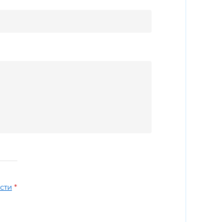
*
сти