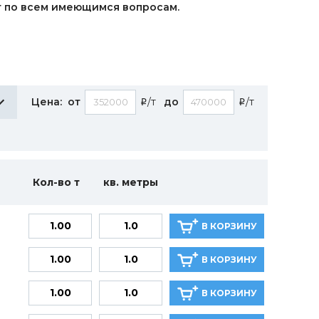
ют по всем имеющимся вопросам.
Цена:
от
/т
до
/т
i
i
Кол-во т
кв. метры
В КОРЗИНУ
В КОРЗИНУ
В КОРЗИНУ