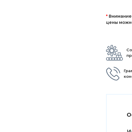
*
Внимание!
цены можно
Со
пр
Гра
кон
О
И