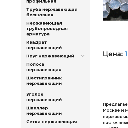
профильная
Труба нержавеющая
бесшовная
Нержавеющая
трубопроводная
арматура
Квадрат
нержавеющий
Цена:
Круг нержавеющий
Полоса
нержавеющая
Шестигранник
нержавеющий
Уголок
нержавеющий
Предлагаем
Швеллер
Москве и М
нержавеющий
нержавеющи
Сетка нержавеющая
постоянны