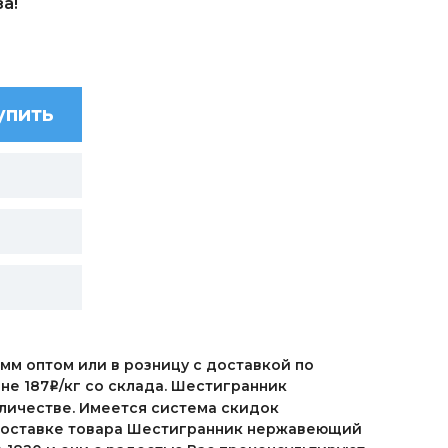
а!
упить
мм оптом или в розницу с доставкой по
не 187
/кг со склада. Шестигранник
i
оличестве. Имеется система скидок
 доставке товара Шестигранник нержавеющий