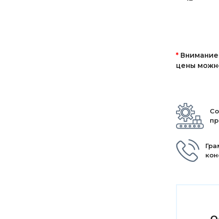
*
Внимание!
цены можно
Со
пр
Гра
кон
О