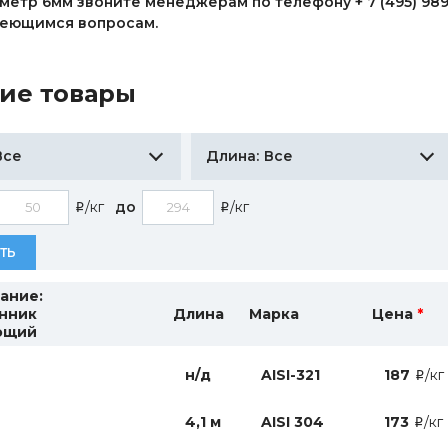
иаметр 6мм звоните менеджерам по телефону + 7 (495) 98
меющимся вопросам.
ие товары
Все
Все
Длина:
/кг
до
/кг
i
i
ТЬ
ание:
нник
Длина
Марка
Цена
*
ющий
н/д
AISI-321
187
/кг
i
4,1 м
AISI 304
173
/кг
i