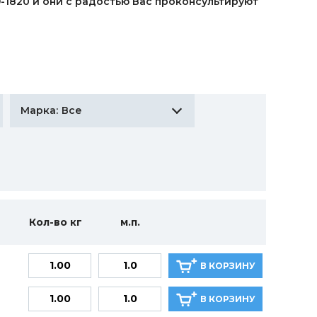
9-1820 и они с радостью Вас проконсультируют
Все
Марка:
Кол-во кг
м.п.
В КОРЗИНУ
В КОРЗИНУ