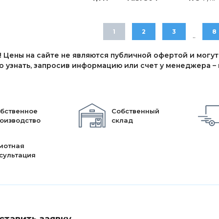
1
2
3
8
..
 Цены на сайте не являются публичной офертой и могут
 узнать, запросив информацию или счет у менеджера – п
бственное
Собственный
оизводство
склад
мотная
сультация
ставить заявку