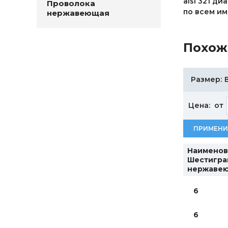
aisi 321 д
Проволока
по всем и
нержавеющая
Похож
Размер:
Цена:
от
ПРИМЕНИ
Наименов
Шестигра
нержаве
6
6