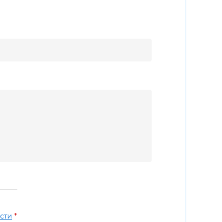
*
сти