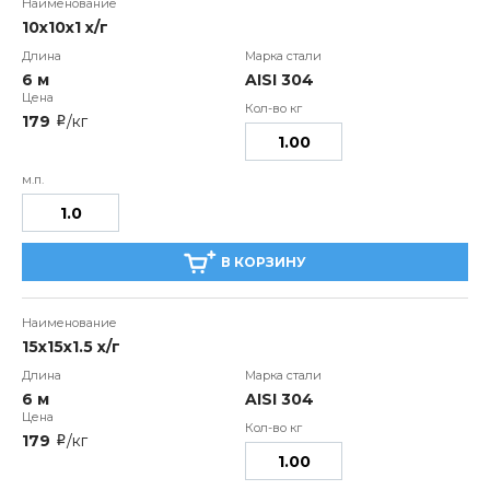
10x10x1 х/г
6 м
AISI 304
179
/кг
i
В КОРЗИНУ
15x15x1.5 х/г
6 м
AISI 304
179
/кг
i