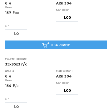
6 м
AISI 304
157
/кг
i
В КОРЗИНУ
35x35x3 г/к
6 м
AISI 304
154
/кг
i