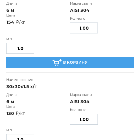
6 м
AISI 304
154
/кг
i
В КОРЗИНУ
30х30х1.5 х/г
6 м
AISI 304
130
/кг
i