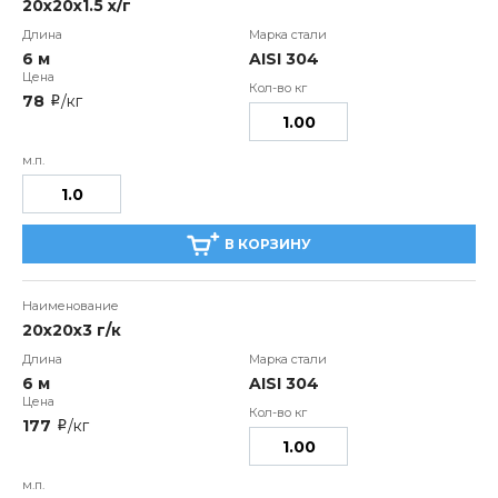
20x20x1.5 х/г
6 м
AISI 304
78
/кг
i
В КОРЗИНУ
20x20x3 г/к
6 м
AISI 304
177
/кг
i