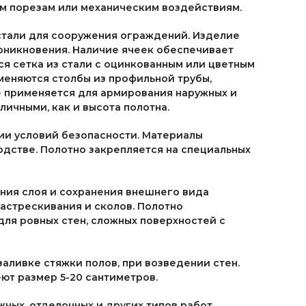
ым порезам или механическим воздействиям.
стали для сооружения ограждений. Изделие
оникновения. Наличие ячеек обеспечивает
я сетка из стали с оцинкованным или цветным
еняются столбы из профильной трубы,
же применяется для армирования наружных и
зличными, как и высота полотна.
ии условий безопасности. Материалы
одстве. Полотно закрепляется на специальных
ния слоя и сохранения внешнего вида
астрескивания и сколов. Полотно
для ровных стен, сложных поверхностей с
аливке стяжки полов, при возведении стен.
ют размер 5-20 сантиметров.
ных, отделочных и других типов работ.