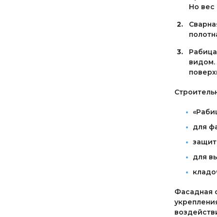
Но вес
Сварна
полотн
Рабица
видом.
поверх
Строитель
«Раби
для ф
защит
для в
кладо
Фасадная с
укрепления
воздействи