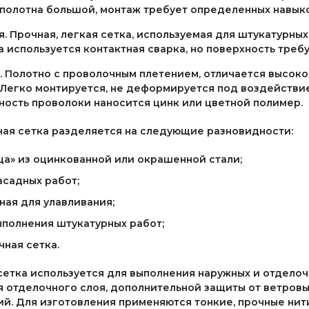
 полотна большой, монтаж требует определенных навыко
я. Прочная, легкая сетка, используемая для штукатурны
а используется контактная сварка, но поверхность треб
. Полотно с проволочным плетением, отличается высок
 Легко монтируется, не деформируется под воздействи
ность проволоки наносится цинк или цветной полимер.
ная сетка разделяется на следующие разновидности:
ца» из оцинкованной или окрашенной стали;
асадных работ;
ная для улавливания;
ыполнения штукатурных работ;
чная сетка.
етка используется для выполнения наружных и отделоч
 отделочного слоя, дополнительной защиты от ветровы
й. Для изготовления применяются тонкие, прочные нит