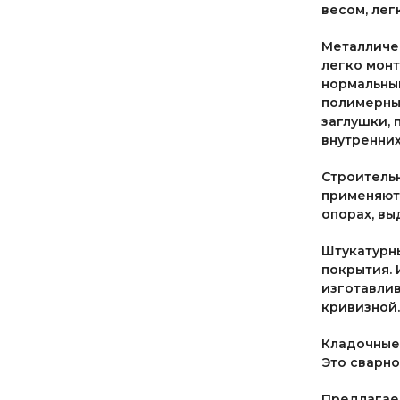
весом, лег
Металличе
легко монт
нормальный
полимерны
заглушки, 
внутренних
Строитель
применяютс
опорах, вы
Штукатурны
покрытия. 
изготавлив
кривизной.
Кладочные 
Это сварно
Предлагаем