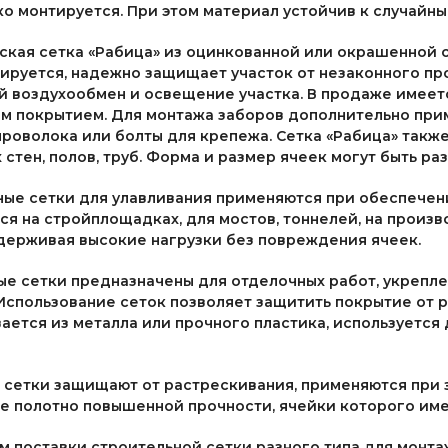
ко монтируется. При этом материал устойчив к случайн
ская сетка «Рабица» из оцинкованной или окрашенной 
ируется, надежно защищает участок от незаконного пр
 воздухообмен и освещение участка. В продаже имеетс
м покрытием. Для монтажа заборов дополнительно прим
проволока или болты для крепежа. Сетка «Рабица» так
 стен, полов, труб. Форма и размер ячеек могут быть ра
ные сетки для улавливания применяются при обеспечен
я на стройплощадках, для мостов, тоннелей, на произв
держивая высокие нагрузки без повреждения ячеек.
е сетки предназначены для отделочных работ, укрепле
Использование сеток позволяет защитить покрытие от р
ается из металла или прочного пластика, используется 
сетки защищают от растрескивания, применяются при з
е полотно повышенной прочности, ячейки которого име
 поставки строительной сетки разного типа для монтаж