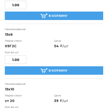
В КОРЗИНУ
15х6
09Г2С
54
/шт
i
В КОРЗИНУ
15х10
ст 20
39
/шт
i