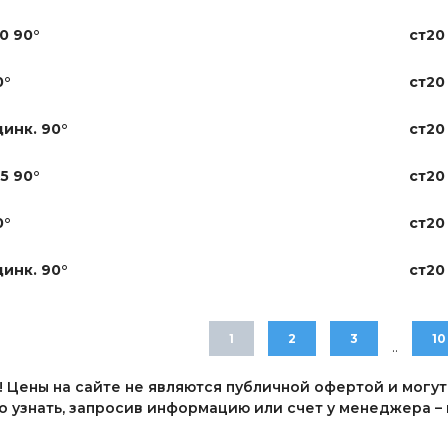
,0 90°
ст20
0°
ст20
цинк. 90°
ст20
,5 90°
ст20
0°
ст20
цинк. 90°
ст20
1
2
3
10
..
 Цены на сайте не являются публичной офертой и могут
 узнать, запросив информацию или счет у менеджера – п