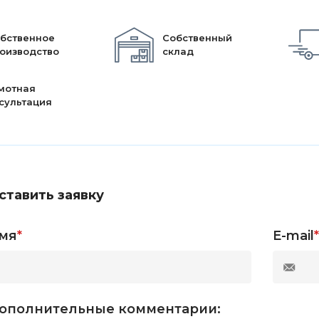
бственное
Собственный
оизводство
склад
мотная
сультация
ставить заявку
мя
*
E-mail
*
ополнительные комментарии: