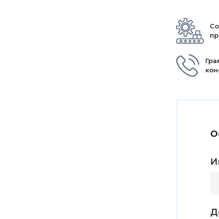
Со
пр
Гра
кон
О
И
Д