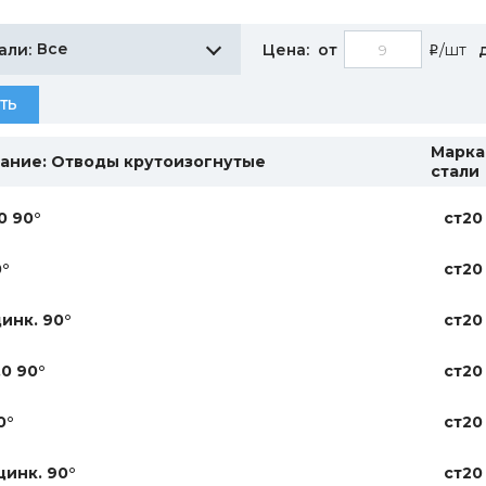
Все
али:
Цена:
от
/шт
i
ТЬ
Марка
ание: Отводы крутоизогнутые
стали
,0 90°
ст20
0°
ст20
цинк. 90°
ст20
,0 90°
ст20
0°
ст20
цинк. 90°
ст20