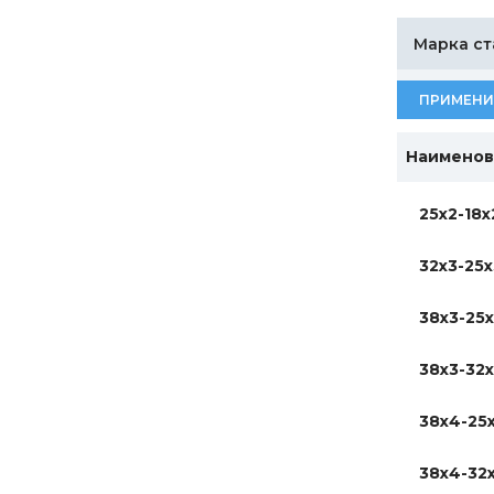
Марка ст
ПРИМЕНИ
Наименов
25х2-18х
32х3-25х
38х3-25
38х3-32
38х4-25
38х4-32