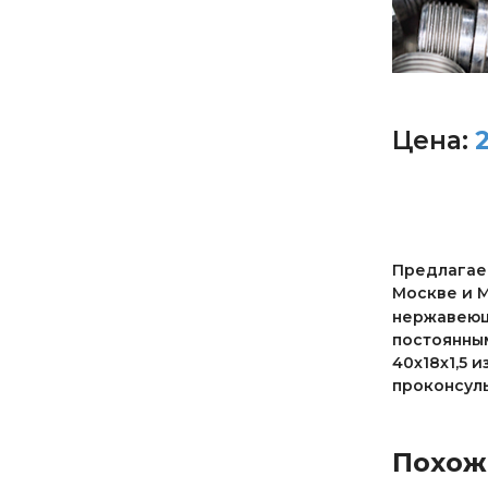
Цена:
Предлагаем
Москве и М
нержавеющи
постоянны
40х18х1,5 
проконсул
Похож