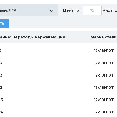
Все
али:
Цена:
от
/шт
i
ТЬ
ание: Переходы нержавеющие
Марка стали
2
12х18Н10T
3
12х18Н10T
х3
12х18Н10T
х3
12х18Н10T
х3
12х18Н10T
х4
12х18Н10T