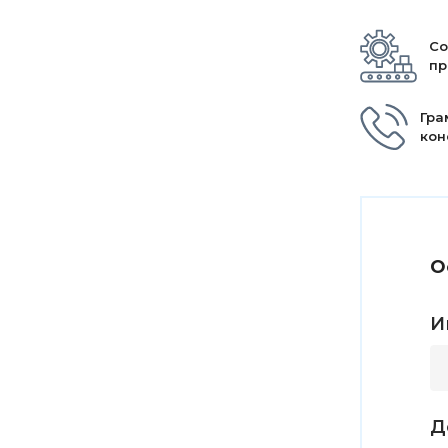
Со
пр
Гра
кон
О
И
Д