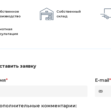
бственное
Собственный
оизводство
склад
мотная
сультация
ставить заявку
мя
*
E-mail
*
ополнительные комментарии: