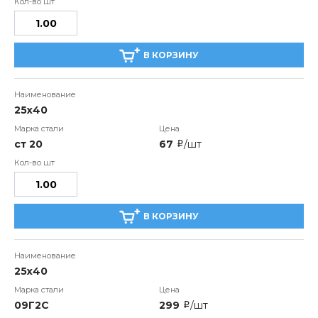
В КОРЗИНУ
25х40
ст 20
67
/шт
i
В КОРЗИНУ
25х40
09Г2С
299
/шт
i