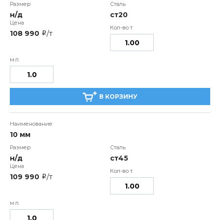
н/д
ст20
108 990
/т
i
В КОРЗИНУ
10 мм
н/д
ст45
109 990
/т
i