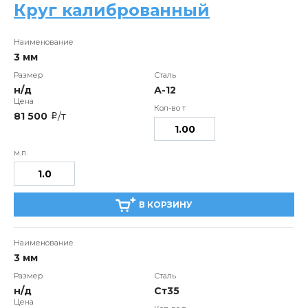
Круг калиброванный
3 мм
н/д
А-12
81 500
/т
i
В КОРЗИНУ
3 мм
н/д
Ст35