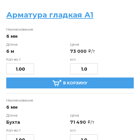
Арматура гладкая А1
6 мм
6 м
73 000
/т
i
В КОРЗИНУ
6 мм
Бухта
71 490
/т
i