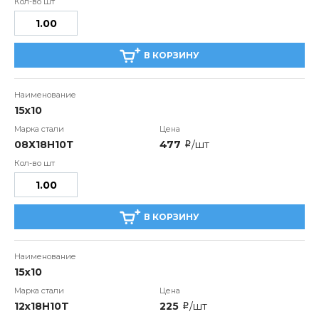
В КОРЗИНУ
15х10
08Х18Н10Т
477
/шт
i
В КОРЗИНУ
15х10
12х18Н10T
225
/шт
i