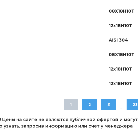
08Х18Н10Т
12х18Н10T
AISI 304
08Х18Н10Т
12х18Н10T
12х18Н10T
1
2
3
23
..
 Цены на сайте не являются публичной офертой и могут
 узнать, запросив информацию или счет у менеджера – п