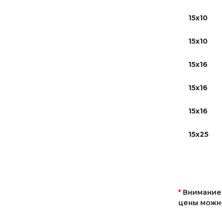
15х10
15х10
15х16
15х16
15х16
15х25
*
Внимание!
цены можно