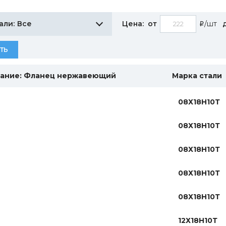
Все
али:
Цена:
от
/шт
i
ТЬ
ание: Фланец нержавеющий
Марка стали
08Х18Н10Т
08Х18Н10Т
08Х18Н10Т
08Х18Н10Т
08Х18Н10Т
12Х18Н10Т