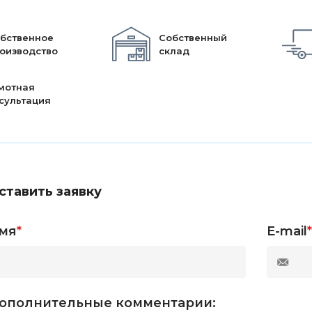
бственное
Собственный
оизводство
склад
мотная
сультация
ставить заявку
мя
*
E-mail
*
ополнительные комментарии: