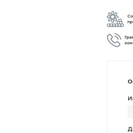
Со
пр
Гра
кон
О
И
Д