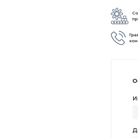
Со
пр
Гра
кон
О
И
Д