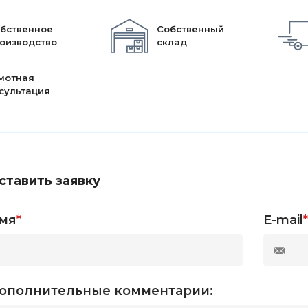
бственное
Собственный
оизводство
склад
мотная
сультация
ставить заявку
мя
*
E-mail
*
ополнительные комментарии: