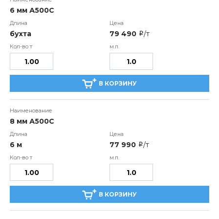
6 мм А500С
бухта
79 490
/т
i
В КОРЗИНУ
8 мм А500С
6 м
77 990
/т
i
В КОРЗИНУ