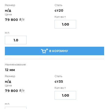
н/д
ст20
79 800
/т
i
В КОРЗИНУ
12 мм
н/д
ст35
79 800
/т
i