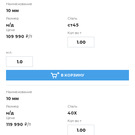
10 мм
н/д
ст45
109 990
/т
i
В КОРЗИНУ
10 мм
н/д
40Х
119 990
/т
i