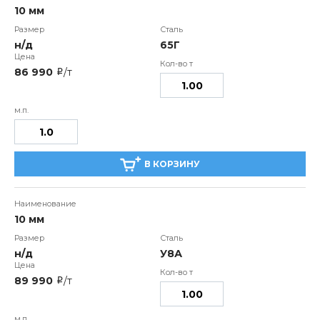
10 мм
н/д
65Г
86 990
/т
i
В КОРЗИНУ
10 мм
н/д
У8А
89 990
/т
i