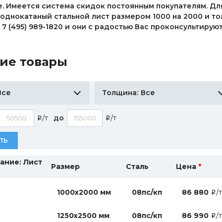
. Имеется система скидок постоянным покупателям. Дл
однокатаный стальной лист размером 1000 на 2000 и т
 7 (495) 989-1820 и они с радостью Вас проконсультиру
ие товары
Все
Все
Толщина:
/т
до
/т
i
i
ТЬ
ание: Лист
Размер
Сталь
Цена
*
1000х2000 мм
08пс/кп
86 880
/т
i
1250х2500 мм
08пс/кп
86 990
/т
i