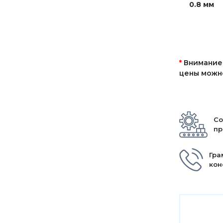
0.8 мм
*
Внимание!
цены можно
Со
пр
Гра
кон