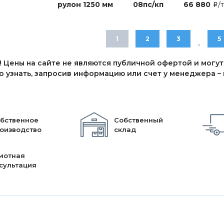
рулон 1250 мм
08пс/кп
66 880
/т
i
1
2
3
5
..
 Цены на сайте не являются публичной офертой и могут
 узнать, запросив информацию или счет у менеджера – п
бственное
Собственный
оизводство
склад
мотная
сультация