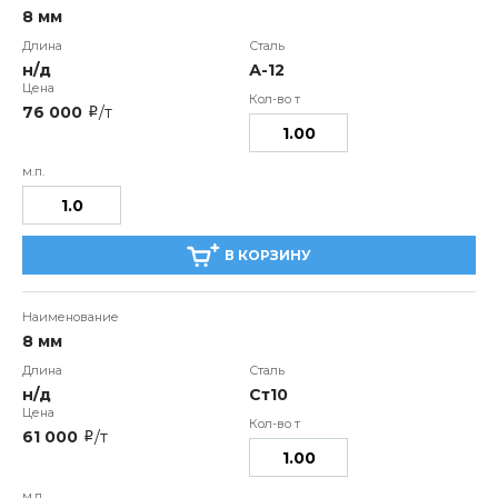
8 мм
н/д
А-12
76 000
/т
i
В КОРЗИНУ
8 мм
н/д
Ст10
61 000
/т
i