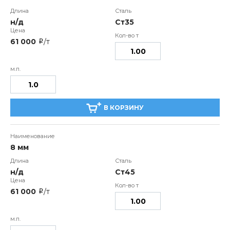
н/д
Ст35
61 000
/т
i
В КОРЗИНУ
8 мм
н/д
Ст45
61 000
/т
i