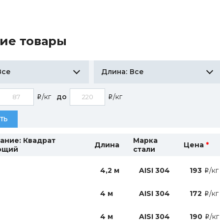
ие товары
Все
Все
Длина:
/кг
до
/кг
i
i
ТЬ
ание: Квадрат
Марка
Длина
Цена
*
ющий
стали
4,2 м
AISI 304
193
/кг
i
4 м
AISI 304
172
/кг
i
4 м
AISI 304
190
/кг
i