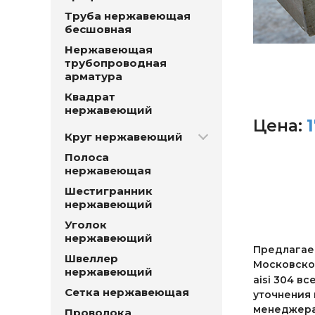
Труба нержавеющая
бесшовная
Нержавеющая
трубопроводная
арматура
Квадрат
нержавеющий
Цена:
Круг нержавеющий
Полоса
нержавеющая
Шестигранник
нержавеющий
Уголок
нержавеющий
Предлагаем
Швеллер
Московской
нержавеющий
aisi 304 в
Сетка нержавеющая
уточнения 
менеджерам
Проволока