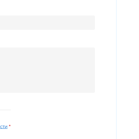
*
сти