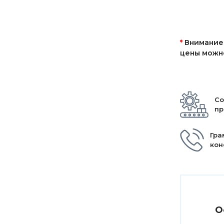
*
Внимание!
цены можно
Со
пр
Гра
кон
О